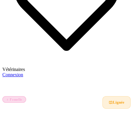
Vétérinaires
Connexion
S'inscrire
Accueil
Animaux
Anta mère de Boy sérère
♀ Femelle
Mouton
Lignée
Anta mère de Boy sérère
Ladoum