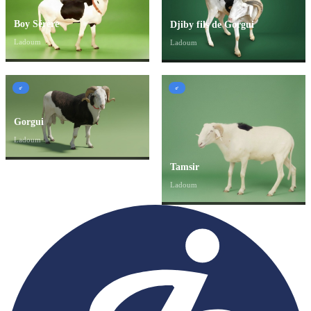
Boy Sérère
Djiby fils de Gorgui
Ladoum
Ladoum
♂
♂
Gorgui
Ladoum
Tamsir
Ladoum