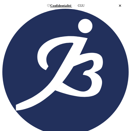
✕
Confidentialité
·
CGU