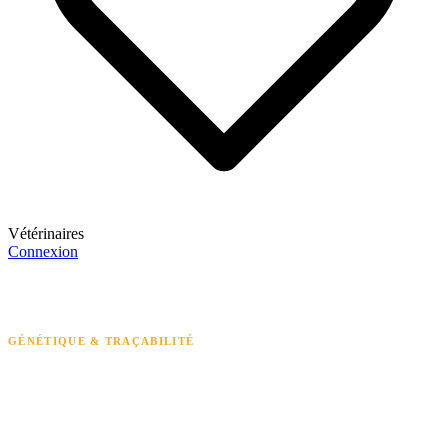
Vétérinaires
Connexion
S'inscrire
Accueil
Animaux
Maléna fille de Monstre
Lignée
GÉNÉTIQUE & TRAÇABILITÉ
Arbre de Lignée
— Maléna fille de Monstre
Réinitialiser