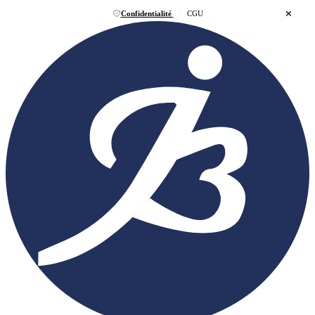
✕
Confidentialité
·
CGU