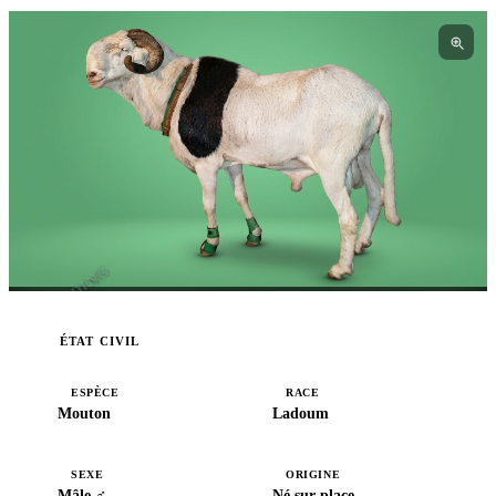
I3BREEDING
ÉTAT CIVIL
ESPÈCE
RACE
Mouton
Ladoum
SEXE
ORIGINE
Mâle ♂
Né sur place