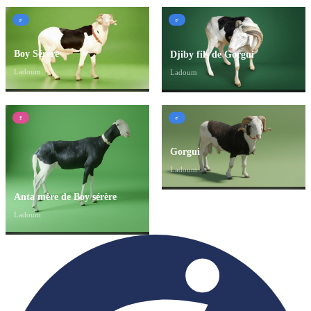
♂
♂
Boy Sérère
Djiby fils de Gorgui
Ladoum
Ladoum
♀
♂
Gorgui
Ladoum
Anta mère de Boy sérère
Ladoum