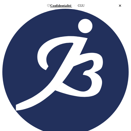
✕
Confidentialité
·
CGU