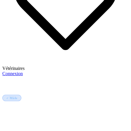
Vétérinaires
Connexion
S'inscrire
Accueil
Animaux
Galoya petit fils d'Algore
♂ Mâle
Mouton
Galoya petit fils d'Algore
Ladoum