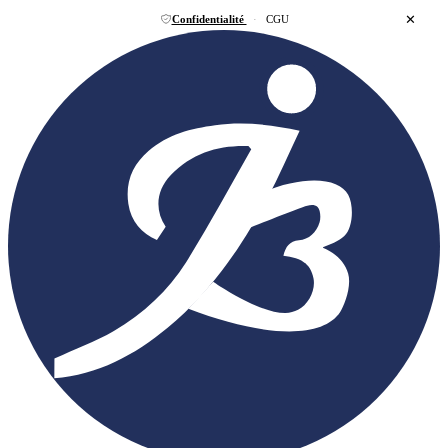
✕
Confidentialité
·
CGU