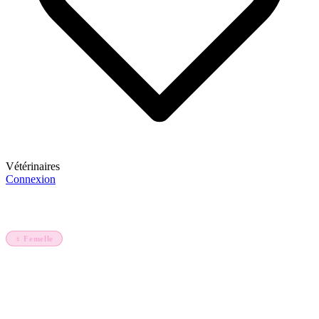
Vétérinaires
Connexion
S'inscrire
Accueil
Animaux
Viviane petite fille d'Algore
♀ Femelle
Mouton
Viviane petite fille d'Algore
Ladoum