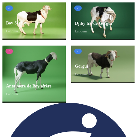
♂
♂
Boy Sérère
Djiby fils de Gorgui
Ladoum
Ladoum
♀
♂
Gorgui
Ladoum
Anta mère de Boy sérère
Ladoum