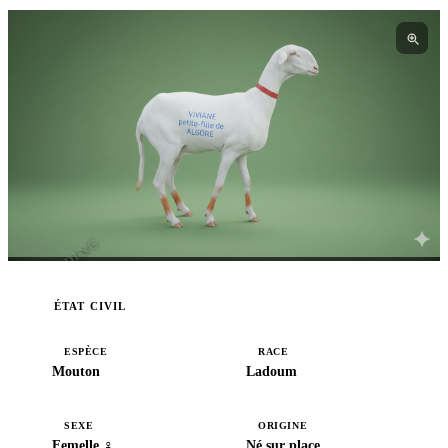
I3BREEDING
ÉTAT CIVIL
ESPÈCE
RACE
Mouton
Ladoum
SEXE
ORIGINE
Femelle ♀
Né sur place