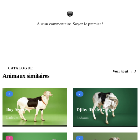
💬
Aucun commentaire. Soyez le premier !
CATALOGUE
Voir tout →
Animaux similaires
♂
♂
Boy Sérère
Djiby fils de Gorgui
Ladoum
Ladoum
♀
♂