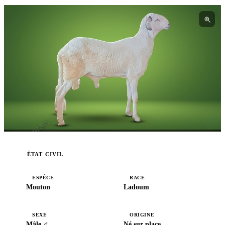
I3BREEDING
ÉTAT CIVIL
ESPÈCE
RACE
Mouton
Ladoum
SEXE
ORIGINE
Mâle ♂
Né sur place