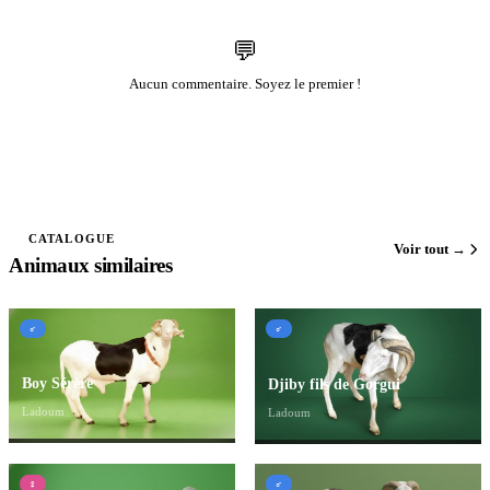
💬
Aucun commentaire. Soyez le premier !
CATALOGUE
Voir tout →
Animaux similaires
♂
♂
Boy Sérère
Djiby fils de Gorgui
Ladoum
Ladoum
♀
♂