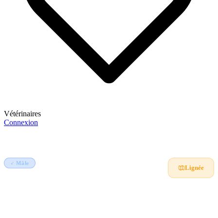
Vétérinaires
Connexion
S'inscrire
Accueil
Animaux
Aldibeau Jr petit fils de Bosco
♂ Mâle
Mouton
Lignée
Aldibeau Jr petit fils de Bosco
Ladoum