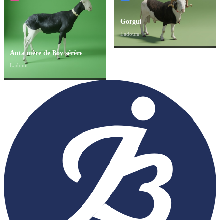
Gorgui
Ladoum
Anta mère de Boy sérère
Ladoum