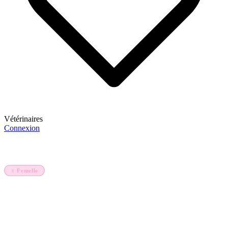
Vétérinaires
Connexion
S'inscrire
Accueil
Animaux
Kar Kar petite fille de Bosco
♀ Femelle
Mouton
Kar Kar petite fille de Bosco
Ladoum