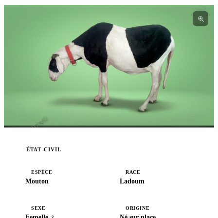
I3BREEDING
ÉTAT CIVIL
ESPÈCE
RACE
Mouton
Ladoum
SEXE
ORIGINE
Femelle ♀
Né sur place