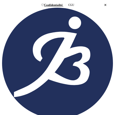
✕
Confidentialité
·
CGU