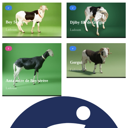
♂
♂
Boy Sérère
Djiby fils de Gorgui
Ladoum
Ladoum
♀
♂
Gorgui
Ladoum
Anta mère de Boy sérère
Ladoum