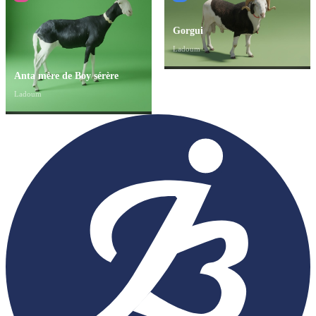
Gorgui
Ladoum
Anta mère de Boy sérère
Ladoum