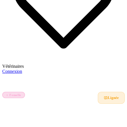
Vétérinaires
Connexion
S'inscrire
Accueil
Animaux
Ndeye Fatou fille de Joni Joni
♀ Femelle
Mouton
Lignée
Ndeye Fatou fille de Joni Joni
Ladoum