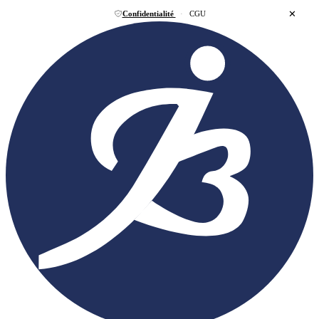
✕
Confidentialité
·
CGU