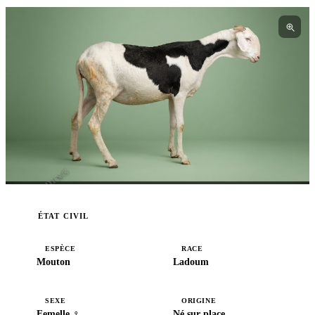
I3BREEDING
ÉTAT CIVIL
ESPÈCE
RACE
Mouton
Ladoum
SEXE
ORIGINE
Femelle ♀
Né sur place